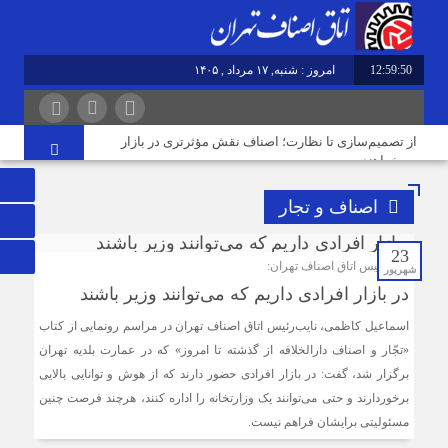
12:59:50
امروز : شنبه, ۱۷ مرداد , ۱۴۰۵
از تصمیم‌سازی تا نظارت؛ اصناف نقش مؤثرتری در بازار
می‌خواهند
اصناف و تجار
گرانی؛ خشکشویی‌ ها را هم زمین‌گیر کرد/ افزایش ۱۱۰درصدی
قیمت شوینده کاهش۴۰درصدی تقاضا
23
نایب‌رئیس اتاق اصناف تهران:
شهریور
در بازار افرادی داریم که می‌توانند وزیر باشند
اصناف قلب تپنده اقتصاد و تقویت‌کننده وحدت ملی هستند
اسماعیل کاظمی، نایب‌رئیس اتاق اصناف تهران در مراسم رونمایی از کتاب
«تجّار و اصناف دارالخلافه از گذشته تا امروز» که در عمارت بلدیه تهران
برگزار شد، گفت: در بازار افرادی حضور دارند که از هوش و توانایی بالایی
فریب قیمت‌های پایین گوشی را نخورید/ حمایت بیشتر از حقوق
برخوردارند و حتی می‌توانند یک وزارتخانه را اداره کنند، هرچند فرصت چنین
مردم و فعالان قانونمند بازار با افزایش سهم خریدهای رسمی
مسئولیتی برایشان فراهم نیست.