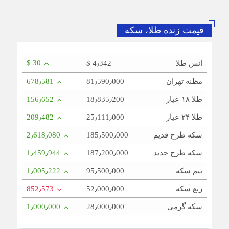
رویکرد قضایی؛ فاصله قیمت سکه طرح قدیم و جدید را کاهش
داد
قیمت زنده طلا، سکه
پیام رئیس اتاق اصناف تهران به مناسبت روز خبرنگار
$ 30
انس طلا
$ 4٫342
رئیس اتاق اصناف تهران و مدیرکل تامین اجتماعی شرق تهران
مظنه تهران
81٫590٫000
678٫581
بزرگ دیدار کردند
طلا ۱۸ عیار
18٫835٫200
156٫652
ثبت قیمت کالا و خدمات در سامانه ۱۲۴ الزامی است
طلا ۲۴ عیار
25٫111٫000
209٫482
سکه طرح قدیم
185٫500٫000
2٫618٫080
سکه طرح جدید
187٫200٫000
1٫459٫944
نیم سکه
95٫500٫000
1٫005٫222
ربع سکه
52٫000٫000
852٫573
سکه گرمی
28٫000٫000
1٫000٫000