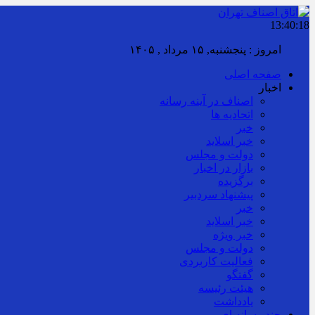
13:40:20
امروز : پنجشنبه, ۱۵ مرداد , ۱۴۰۵
صفحه اصلی
اخبار
اصناف در آینه رسانه
اتحادیه ها
خبر
خبر اسلايد
دولت و مجلس
بازار در اخبار
برگزیده
پیشنهاد سردبیر
خبر
خبر اسلايد
خبر ویژه
دولت و مجلس
فعالیت کاربردی
گفتگو
هیئت رئیسه
یادداشت
چند رسانه ای