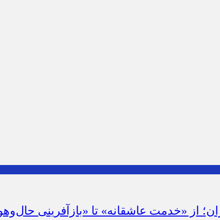
ان؛ از «خدمت عاشقانه» تا «بازآفرینی حال‌وهو