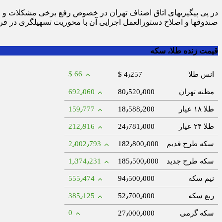
صندوق‎ها و اصلاح دستورالعمل اجرایی آن با محوریت تسهیل‎گری در فرایندهای مرتبط با فعالیت چنین صندوق هایی جهت ارایه و تصویب در شورای پول و اعتبار به رئیس بانک مرکزی صادر شد.
قیمت زنده طلا، سکه
$ 66
انس طلا
$ 4٫257
مظنه تهران
80٫520٫000
692٫060
طلا ۱۸ عیار
18٫588٫200
159٫777
طلا ۲۴ عیار
24٫781٫000
212٫916
سکه طرح قدیم
182٫800٫000
2٫002٫793
سکه طرح جدید
185٫500٫000
1٫374٫231
نیم سکه
94٫500٫000
555٫474
ربع سکه
52٫700٫000
385٫125
0
سکه گرمی
27٫000٫000