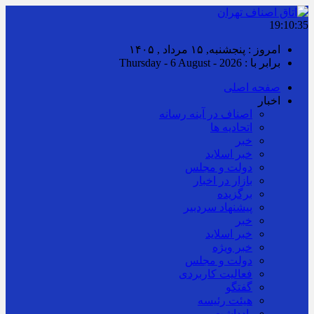
19:10:35
امروز : پنجشنبه, ۱۵ مرداد , ۱۴۰۵
برابر با : Thursday - 6 August - 2026
صفحه اصلی
اخبار
اصناف در آینه رسانه
اتحادیه ها
خبر
خبر اسلايد
دولت و مجلس
بازار در اخبار
برگزیده
پیشنهاد سردبیر
خبر
خبر اسلايد
خبر ویژه
دولت و مجلس
فعالیت کاربردی
گفتگو
هیئت رئیسه
یادداشت