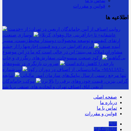
تماس با ما
قوانین و مقررات
اطلاعیه ها
روایت اصناف از آیین جاماندگان اربعین در تهران؛ از «خدمت
عاشقانه» تا «بازآفرینی حال‌وهوای کربلا»
نوسازی صنعت،
ارتقای کیفیت و توسعه محصولات دوستدار محیط‌زیست، مسیر
آینده صنف
مردم افزایش بی رویه قیمت اجاره‌بها را از چشم
مشاوران املاک می‌بینند؛ این در حالی است که ما در این موضوع
بی‌گناهیم
رکود صنعت منسوجات، سفارش‌های رنگرزی و چاپ
پارچه را کاهش داده است
ضرورت بازنگری در شیوه‌های
مالیات‌ستانی از اصناف در دوران رکود
سرشماره «MALIAT»
تنها مرجع رسمی ارسال پیامک‌های سازمان امور مالیاتی
شایعه
گرانی بنزین، قیمت خودروهای برقی را بالا برد
موکب جاماندگان
اربعین اتاق اصناف تهران و اتحادیه های صنفی برپا شد
صفحه اصلی
درباره ما
تماس با ما
قوانین و مقررات
خانه
کانال تلگرام