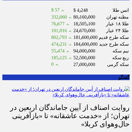
$ 57
انس طلا
$ 4٫248
مظنه تهران
80٫160٫000
332٫060
طلا ۱۸ عیار
18٫505٫100
76٫677
طلا ۲۴ عیار
24٫670٫000
101٫916
سکه طرح قدیم
181٫600٫000
802٫793
سکه طرح جدید
184٫600٫000
474٫231
نیم سکه
94٫000٫000
55٫474
ربع سکه
52٫500٫000
185٫125
0
سکه گرمی
27٫000٫000
گفتگو
روایت اصناف از آیین جاماندگان اربعین در
تهران؛ از «خدمت عاشقانه» تا «بازآفرینی
حال‌وهوای کربلا»