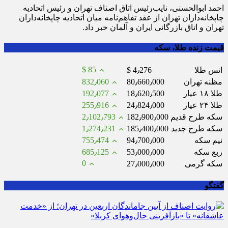
احمد ابوالحسنی، نایب‌رئیس اتاق اصناف تهران و رئیس اتحادیه
چاپخانه‌داران تهران از عقد تفاهم‌نامه میان اتحادیه چاپخانه‌داران
تهران و اتاق بازرگانی ایران و آلمان خبر داد.
قیمت زنده طلا، سکه
$ 85
انس طلا
$ 4٫276
مظنه تهران
80٫660٫000
832٫060
طلا ۱۸ عیار
18٫620٫500
192٫077
طلا ۲۴ عیار
24٫824٫000
255٫916
سکه طرح قدیم
182٫900٫000
2٫102٫793
سکه طرح جدید
185٫400٫000
1٫274٫231
نیم سکه
94٫700٫000
755٫474
ربع سکه
53٫000٫000
685٫125
0
سکه گرمی
27٫000٫000
گفتگو