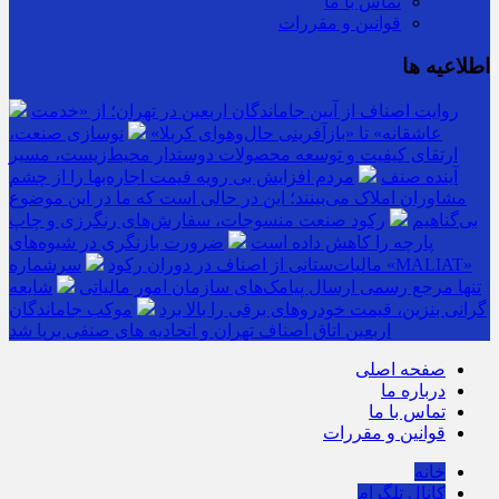
تماس با ما
قوانین و مقررات
اطلاعیه ها
روایت اصناف از آیین جاماندگان اربعین در تهران؛ از «خدمت
عاشقانه» تا «بازآفرینی حال‌وهوای کربلا»
نوسازی صنعت،
ارتقای کیفیت و توسعه محصولات دوستدار محیط‌زیست، مسیر
آینده صنف
مردم افزایش بی رویه قیمت اجاره‌بها را از چشم
مشاوران املاک می‌بینند؛ این در حالی است که ما در این موضوع
بی‌گناهیم
رکود صنعت منسوجات، سفارش‌های رنگرزی و چاپ
پارچه را کاهش داده است
ضرورت بازنگری در شیوه‌های
مالیات‌ستانی از اصناف در دوران رکود
سرشماره «MALIAT»
تنها مرجع رسمی ارسال پیامک‌های سازمان امور مالیاتی
شایعه
گرانی بنزین، قیمت خودروهای برقی را بالا برد
موکب جاماندگان
اربعین اتاق اصناف تهران و اتحادیه های صنفی برپا شد
صفحه اصلی
درباره ما
تماس با ما
قوانین و مقررات
خانه
کانال تلگرام