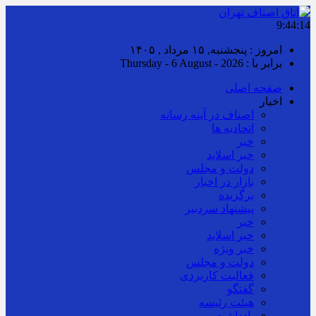
9:44:15
امروز : پنجشنبه, ۱۵ مرداد , ۱۴۰۵
برابر با : Thursday - 6 August - 2026
صفحه اصلی
اخبار
اصناف در آینه رسانه
اتحادیه ها
خبر
خبر اسلايد
دولت و مجلس
بازار در اخبار
برگزیده
پیشنهاد سردبیر
خبر
خبر اسلايد
خبر ویژه
دولت و مجلس
فعالیت کاربردی
گفتگو
هیئت رئیسه
یادداشت