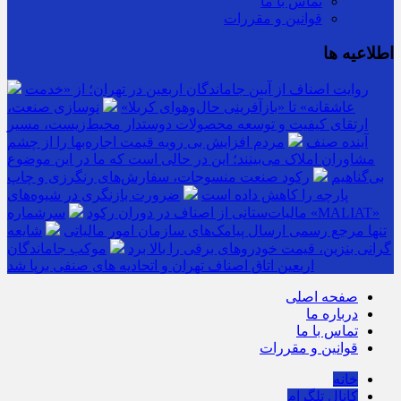
تماس با ما
قوانین و مقررات
اطلاعیه ها
روایت اصناف از آیین جاماندگان اربعین در تهران؛ از «خدمت
عاشقانه» تا «بازآفرینی حال‌وهوای کربلا»
نوسازی صنعت،
ارتقای کیفیت و توسعه محصولات دوستدار محیط‌زیست، مسیر
آینده صنف
مردم افزایش بی رویه قیمت اجاره‌بها را از چشم
مشاوران املاک می‌بینند؛ این در حالی است که ما در این موضوع
بی‌گناهیم
رکود صنعت منسوجات، سفارش‌های رنگرزی و چاپ
پارچه را کاهش داده است
ضرورت بازنگری در شیوه‌های
مالیات‌ستانی از اصناف در دوران رکود
سرشماره «MALIAT»
تنها مرجع رسمی ارسال پیامک‌های سازمان امور مالیاتی
شایعه
گرانی بنزین، قیمت خودروهای برقی را بالا برد
موکب جاماندگان
اربعین اتاق اصناف تهران و اتحادیه های صنفی برپا شد
صفحه اصلی
درباره ما
تماس با ما
قوانین و مقررات
خانه
کانال تلگرام