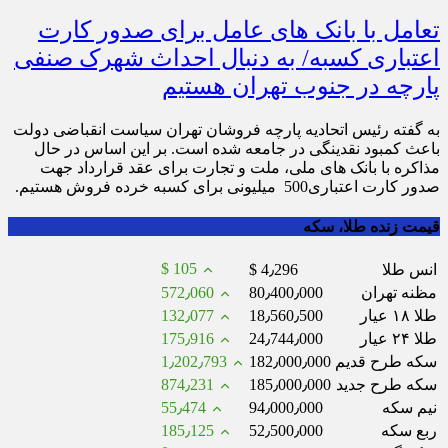
تعامل با بانک های عامل برای صدور کارت
اعتباری کسبه/ به دنبال احداث شهرک صنفی
پارچه در جنوب تهران هستیم
به گفته رئیس اتحادیه پارچه فروشان تهران سیاست انقباضی دولت
باعث کمبود نقدینگی در جامعه شده است. بر این اساس در حال
مذاکره با بانک های ملی، ملت و تجارت برای عقد قرارداد جهت
صدور کارت اعتباری500 میلیونی برای کسبه خرده فروش هستیم.
قیمت زنده طلا، سکه
$ 105
انس طلا
$ 4٫296
مظنه تهران
80٫400٫000
572٫060
طلا ۱۸ عیار
18٫560٫500
132٫077
طلا ۲۴ عیار
24٫744٫000
175٫916
سکه طرح قدیم
182٫000٫000
1٫202٫793
سکه طرح جدید
185٫000٫000
874٫231
نیم سکه
94٫000٫000
55٫474
ربع سکه
52٫500٫000
185٫125