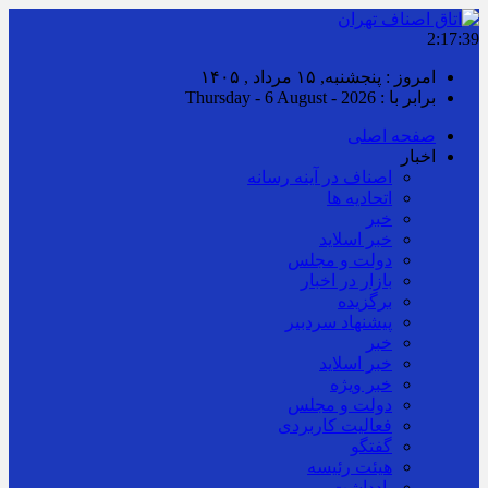
2:17:40
امروز : پنجشنبه, ۱۵ مرداد , ۱۴۰۵
برابر با : Thursday - 6 August - 2026
صفحه اصلی
اخبار
اصناف در آینه رسانه
اتحادیه ها
خبر
خبر اسلايد
دولت و مجلس
بازار در اخبار
برگزیده
پیشنهاد سردبیر
خبر
خبر اسلايد
خبر ویژه
دولت و مجلس
فعالیت کاربردی
گفتگو
هیئت رئیسه
یادداشت