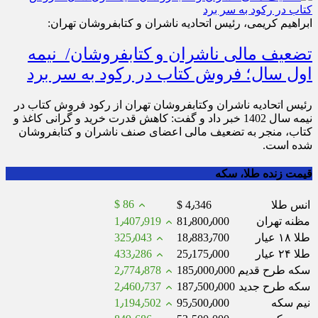
ابراهیم کریمی، رئیس اتحادیه ناشران و کتابفروشان تهران:
تضعیف مالی ناشران و کتابفروشان/ نیمه
اول سال؛ فروش کتاب در رکود به سر برد
رئیس اتحادیه ناشران وکتابفروشان تهران از رکود فروش کتاب در
نیمه سال 1402 خبر داد و گفت: کاهش قدرت خرید و گرانی کاغذ و
کتاب، منجر به تضعیف مالی اعضای صنف ناشران و کتابفروشان
شده است.
قیمت زنده طلا، سکه
$ 86
انس طلا
$ 4٫346
مظنه تهران
81٫800٫000
1٫407٫919
طلا ۱۸ عیار
18٫883٫700
325٫043
طلا ۲۴ عیار
25٫175٫000
433٫286
سکه طرح قدیم
185٫000٫000
2٫774٫878
سکه طرح جدید
187٫500٫000
2٫460٫737
نیم سکه
95٫500٫000
1٫194٫502