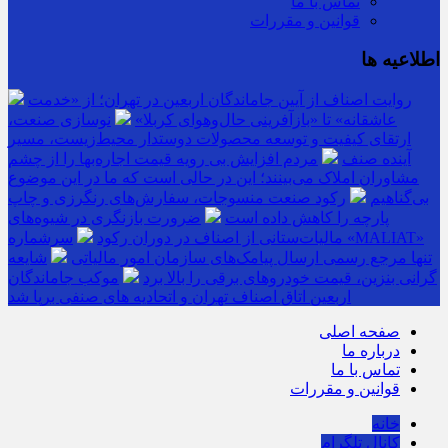
تماس با ما
قوانین و مقررات
اطلاعیه ها
روایت اصناف از آیین جاماندگان اربعین در تهران؛ از «خدمت
عاشقانه» تا «بازآفرینی حال‌وهوای کربلا»
نوسازی صنعت،
ارتقای کیفیت و توسعه محصولات دوستدار محیط‌زیست، مسیر
آینده صنف
مردم افزایش بی رویه قیمت اجاره‌بها را از چشم
مشاوران املاک می‌بینند؛ این در حالی است که ما در این موضوع
بی‌گناهیم
رکود صنعت منسوجات، سفارش‌های رنگرزی و چاپ
پارچه را کاهش داده است
ضرورت بازنگری در شیوه‌های
مالیات‌ستانی از اصناف در دوران رکود
سرشماره «MALIAT»
تنها مرجع رسمی ارسال پیامک‌های سازمان امور مالیاتی
شایعه
گرانی بنزین، قیمت خودروهای برقی را بالا برد
موکب جاماندگان
اربعین اتاق اصناف تهران و اتحادیه های صنفی برپا شد
صفحه اصلی
درباره ما
تماس با ما
قوانین و مقررات
خانه
کانال تلگرام