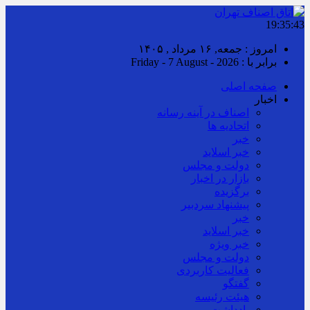
19:35:44
امروز : جمعه, ۱۶ مرداد , ۱۴۰۵
برابر با : Friday - 7 August - 2026
صفحه اصلی
اخبار
اصناف در آینه رسانه
اتحادیه ها
خبر
خبر اسلايد
دولت و مجلس
بازار در اخبار
برگزیده
پیشنهاد سردبیر
خبر
خبر اسلايد
خبر ویژه
دولت و مجلس
فعالیت کاربردی
گفتگو
هیئت رئیسه
یادداشت