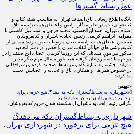
عمل بساط گسترها
پایگاه اطلاع رسانی اتاق اصناف تهران| به مناسبتِ هفته کتاب و
کتابخوانی، حمیدرضا رستگار، رئیس و اعضای هیات رئیسه اتاق
اصناف تهران، احمد ابوالحسنی، محمد فرجی و اسماعیل کاظمی با
همراهیِ ابراهیم کریمی، رئیس اتحادیه ناشران و کتابفروشان
همچنین اعضای هیات رئیسه صنف مربوطه ضمن بازدیدِ میدانی از
کتابفروشی های خیابان انقلاب تهران با حضور در دفتر اتحادیه
مذکور پیرامونِ مسائلی که این روزها گریبان اعضای این صنف را در
مواجهه با دستفروشان گرفته همینطور مسائل مهم دیگر نظیر
مالیات، جشنواره، نمایشگاه و غرفه ها، صحبت کرده و به توافقاتی
در خصوص همراهی و همکاریِ اتاق و اتحادیه و اعضایش، دست
پیداکردند.
09
بهمن
نگرانی رئیس اتحادیه ناشران از شکسته شدن حریم کتابفروشان؛
شهرداری به بساط‌گستران دکه می‌دهد؟/
هیچ عزمی برای برخورد در شهرداری تهران،
وجود ندارد