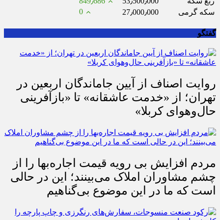
ربع سکه
53٫500٫000
849٫686
0
سکه گرمی
27٫000٫000
گفتگو
روایت اصناف از آیین جاماندگان اربعین در
تهران؛ از «خدمت عاشقانه» تا «بازآفرینی
حال‌وهوای کربلا»
مردم افزایش بی رویه قیمت اجاره‌بها را از
چشم مشاوران املاک می‌بینند؛ این در حالی
است که ما در این موضوع بی‌گناهیم