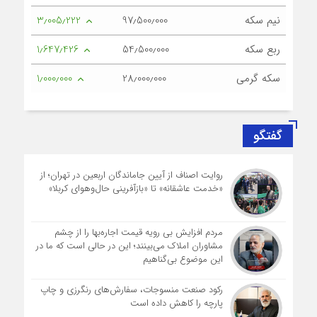
نیم سکه
97٫500٫000
3٫005٫222
ربع سکه
54٫500٫000
1٫647٫426
سکه گرمی
28٫000٫000
1٫000٫000
گفتگو
روایت اصناف از آیین جاماندگان اربعین در تهران؛ از
«خدمت عاشقانه» تا «بازآفرینی حال‌وهوای کربلا»
مردم افزایش بی رویه قیمت اجاره‌بها را از چشم
مشاوران املاک می‌بینند؛ این در حالی است که ما در
این موضوع بی‌گناهیم
رکود صنعت منسوجات، سفارش‌های رنگرزی و چاپ
پارچه را کاهش داده است