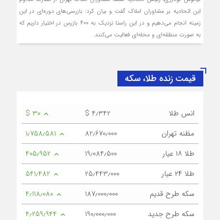
این اتحادیه بر مشاوران املاك گفت و بیان كرد: بازرسی‌های دوره‌ای در این
زمینه انجام می‌دهیم و در این راستا نزدیك به ۴۰۰ بازرس در اختیار داریم كه
به صورت منطقه‌ای و محله‌ای فعالیت می‌كنند.
قیمت زنده طلا، سکه
انس طلا
$ 4٫342
$ 30
مظنه تهران
82٫670٫000
1٫758٫581
طلا ۱۸ عیار
19٫084٫500
405٫952
طلا ۲۴ عیار
25٫443٫000
541٫482
سکه طرح قدیم
187٫000٫000
4٫118٫080
سکه طرح جدید
190٫000٫000
4٫259٫944