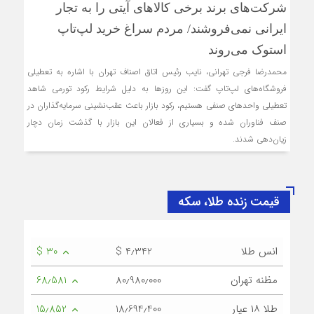
شرکت‌های برند برخی کالاهای آی‎تی را به تجار
ایرانی نمی‌فروشند/ مردم سراغ خرید لپ‌تاپ
استوک می‌روند
محمدرضا فرجی‌ تهرانی، نایب رئیس اتاق اصناف تهران با اشاره به تعطیلی
فروشگاه‌های لپ‌تاپ گفت: این روزها به دلیل شرایط رکود تورمی شاهد
تعطیلی واحدهای صنفی هستیم، رکود بازار باعث عقب‌نشینی سرمایه‌گذاران در
صنف فناوران شده و بسیاری از فعالان این بازار با گذشت زمان دچار
زیان‌دهی شدند.
قیمت زنده طلا، سکه
انس طلا
$ 4٫342
$ 30
مظنه تهران
80٫980٫000
68٫581
طلا ۱۸ عیار
18٫694٫400
15٫852