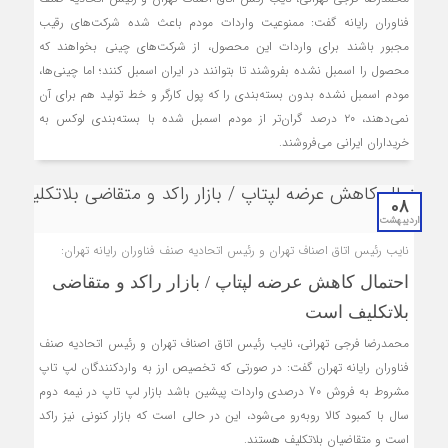
فناوران رایانه گفت: ممنوعیت واردات مودم باعث شده شرکت‌های رقیب
مجبور باشند برای واردات این محصول، از شرکت‌های چینی بخواهند که
محصول را اسمبل نشده بفروشند تا بتوانند در ایران اسمبل کنند؛ اما چینی‌ها،
مودم ‌اسمبل نشده بدون بسته‌بندی را که پول کارگر و خط تولید هم برای آن
نمی‌دهند، ۲۰ درصد گران‌تر از مودم اسمبل شده با بسته‌بندی لوکس به
خریداران ایرانی می‌فروشند.
08
اردیبهشت
نایب رئیس اتاق اصناف تهران و رئیس اتحادیه صنف فناوران رایانه تهران:
احتمال کاهش عرضه لپ‎تاپ / بازار راکد و متقاضی
بلاتکلیف است
محمدرضا فرجی تهرانی، نایب رئیس اتاق اصناف تهران و رئیس اتحادیه صنف
فناوران رایانه تهران گفت: در صورتی که تخصیص ارز به واردکنندگان لپ تاپ
مشروط به فروش 70 درصدی واردات پیشین باشد بازار لپ تاپ در نیمه دوم
سال با کمبود کالا روبه‌رو می‌شود، این در حالی است که بازار کنونی نیز راکد
است و متقاضیان بلاتکلیف هستند.