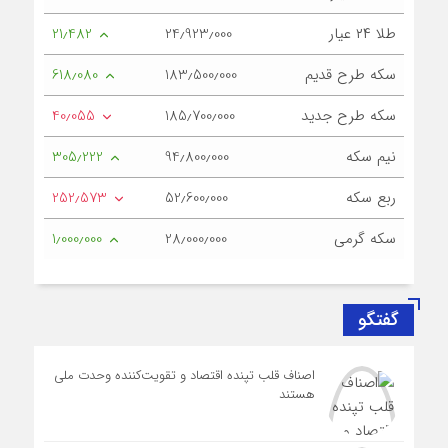
طلا ۲۴ عیار
24٫923٫000
21٫482
سکه طرح قدیم
183٫500٫000
618٫080
سکه طرح جدید
185٫700٫000
40٫055
نیم سکه
94٫800٫000
305٫222
ربع سکه
52٫600٫000
252٫573
سکه گرمی
28٫000٫000
1٫000٫000
گفتگو
اصناف قلب تپنده اقتصاد و تقویت‌کننده وحدت ملی
هستند