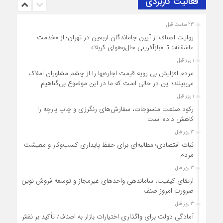
فعالیت کاربردی
23 ساعت قبل
روایت اصناف از آیین جاماندگان اربعین در تهران؛ از «خدمت
عاشقانه» تا «بازآفرینی حال‌وهوای کربلا»
1 روز قبل
مردم افزایش بی رویه قیمت اجاره‌بها را از چشم مشاوران املاک
می‌بینند؛ این در حالی است که ما در این موضوع بی‌گناهیم
1 روز قبل
رکود صنعت منسوجات، سفارش‌های رنگرزی و چاپ پارچه را
کاهش داده است
3 روز قبل
ثبات اقتصادی؛ مطالبه‌ای برای حفظ پایداری کسب‌وکار و معیشت
مردم
3 روز قبل
ارتقای کیفیت، ساماندهی واحدهای غیرمجاز و توسعه فروش نوین،
ضرورت امروز صنف
3 روز قبل
آمادگی دولت برای واگذاری اختیارات بازار به اصناف/ تأکید بر نقش