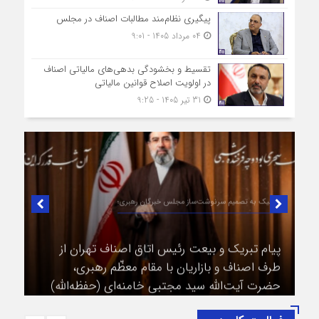
پیگیری نظام‌مند مطالبات اصناف در مجلس
04 مرداد 1405 - 9:01
تقسیط و بخشودگی بدهی‌های مالیاتی اصناف
در اولویت اصلاح قوانین مالیاتی
31 تیر 1405 - 9:25
در لبیک به تصمیم سرنوشت‌ساز مجلس خبرگان رهبری؛
پیام تبریک و بیعت رئیس اتاق اصناف تهران از
طرف اصناف و بازاریان با مقام معظّم رهبری،
حضرت آیت‌الله سید مجتبی خامنه‌ای (حفظه‌الله)