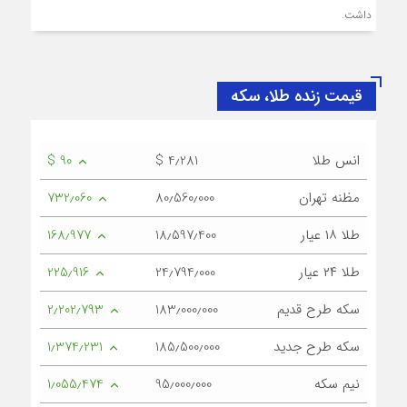
داشت.
قیمت زنده طلا، سکه
انس طلا
$ 4٫281
$ 90
مظنه تهران
80٫560٫000
732٫060
طلا ۱۸ عیار
18٫597٫400
168٫977
طلا ۲۴ عیار
24٫794٫000
225٫916
سکه طرح قدیم
183٫000٫000
2٫202٫793
سکه طرح جدید
185٫500٫000
1٫374٫231
نیم سکه
95٫000٫000
1٫055٫474