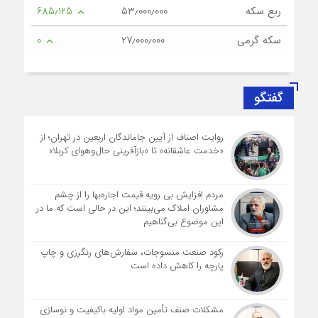
ربع سکه
53٫000٫000
685٫125
سکه گرمی
27٫000٫000
0
گفتگو
روایت اصناف از آیین جاماندگان اربعین در تهران؛ از
«خدمت عاشقانه» تا «بازآفرینی حال‌وهوای کربلا»
مردم افزایش بی رویه قیمت اجاره‌بها را از چشم
مشاوران املاک می‌بینند؛ این در حالی است که ما در
این موضوع بی‌گناهیم
رکود صنعت منسوجات، سفارش‌های رنگرزی و چاپ
پارچه را کاهش داده است
مشکلات صنف تأمین مواد اولیه باکیفیت و نوسازی