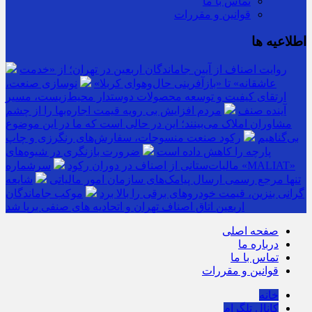
تماس با ما
قوانین و مقررات
اطلاعیه ها
روایت اصناف از آیین جاماندگان اربعین در تهران؛ از «خدمت
عاشقانه» تا «بازآفرینی حال‌وهوای کربلا»
نوسازی صنعت،
ارتقای کیفیت و توسعه محصولات دوستدار محیط‌زیست، مسیر
آینده صنف
مردم افزایش بی رویه قیمت اجاره‌بها را از چشم
مشاوران املاک می‌بینند؛ این در حالی است که ما در این موضوع
بی‌گناهیم
رکود صنعت منسوجات، سفارش‌های رنگرزی و چاپ
پارچه را کاهش داده است
ضرورت بازنگری در شیوه‌های
مالیات‌ستانی از اصناف در دوران رکود
سرشماره «MALIAT»
تنها مرجع رسمی ارسال پیامک‌های سازمان امور مالیاتی
شایعه
گرانی بنزین، قیمت خودروهای برقی را بالا برد
موکب جاماندگان
اربعین اتاق اصناف تهران و اتحادیه های صنفی برپا شد
صفحه اصلی
درباره ما
تماس با ما
قوانین و مقررات
خانه
کانال تلگرام