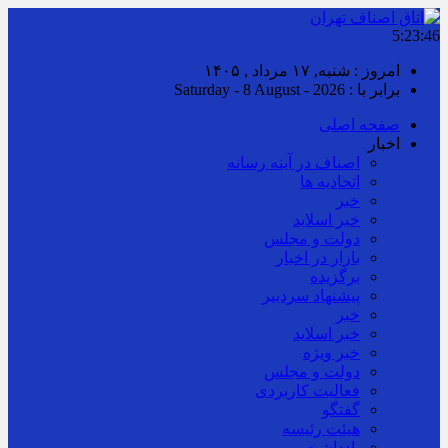
5:23:47
امروز : شنبه, ۱۷ مرداد , ۱۴۰۵
برابر با : Saturday - 8 August - 2026
صفحه اصلی
اخبار
اصناف در آینه رسانه
اتحادیه ها
خبر
خبر اسلايد
دولت و مجلس
بازار در اخبار
برگزیده
پیشنهاد سردبیر
خبر
خبر اسلايد
خبر ویژه
دولت و مجلس
فعالیت کاربردی
گفتگو
هیئت رئیسه
یادداشت