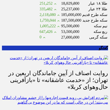
طلا ۱۸ عیار
18٫929٫800
251٫252
طلا ۲۴ عیار
25٫237٫000
335٫482
سکه طرح قدیم
185٫000٫000
2٫118٫080
سکه طرح جدید
187٫500٫000
1٫759٫944
نیم سکه
95٫500٫000
1٫005٫222
ربع سکه
53٫500٫000
647٫426
0
سکه گرمی
27٫000٫000
گفتگو
روایت اصناف از آیین جاماندگان اربعین در
تهران؛ از «خدمت عاشقانه» تا «بازآفرینی
حال‌وهوای کربلا»