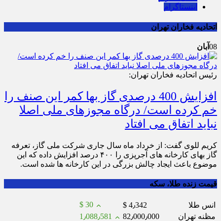
اینستاگرام
اتحادیه فخاران تهران
08
آبان
رئیس اتحادیه فخاران تهران:
افزایش 400 درصدی گاز بها کمر این صنف را
خم کرده است/ درگاه مجوزهای ملی اصلا
نباید اتفاق می افتاد
کریم للوی گفت: از خرداد ماه سال جاری شرکت ملی گاز، تعرفه
گاز بهای کارخانه های آجرپزی را ۴۰۰ درصد افزایش داده که این
موضوع باعث ایجاد چالش بزرگی در این کارخانه ها شده است.
قیمت زنده طلا، سکه
$ 30
انس طلا
$ 4٫342
مظنه تهران
82٫000٫000
1٫088٫581