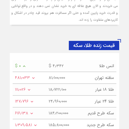
می خریدند و الان هیچ علاقه ای به خرید نشان نمی دهند و در واقع توانایی
و قدرت خرید پایین آمده و حتی اگر مسافرت هم بروند قید چادر در اشکال و
کاربردهای متفاوت را زده اند.
قیمت زنده طلا، سکه
انس طلا
$ 4٫342
$ 0
مظنه تهران
81٫100٫000
481٫033
طلا ۱۸ عیار
18٫722٫100
111٫026
طلا ۲۴ عیار
24٫960٫000
147٫796
سکه طرح قدیم
184٫200٫000
616٫138
سکه طرح جدید
185٫800٫000
1٫309٫581