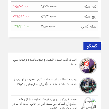
نیم سکه
94٫700٫000
905٫104
ربع سکه
52٫300٫000
799٫664
سکه گرمی
28٫000٫000
249٫993
گفتگو
اصناف قلب تپنده اقتصاد و تقویت‌کننده وحدت ملی
هستند
روایت اصناف از آیین جاماندگان اربعین در تهران؛ از
«خدمت عاشقانه» تا «بازآفرینی حال‌وهوای کربلا»
مردم افزایش بی رویه قیمت اجاره‌بها را از چشم
مشاوران املاک می‌بینند؛ این در حالی است که ما در
این موضوع بی‌گناهیم