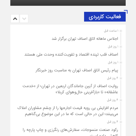
حضرت آیت‌الله سید مجتبی خامنه‌ای (حفظه‌الله)
فعالیت کاربردی
1 ساعت قبل
اجلاس ماهانه اتاق اصناف تهران برگزار شد
1 روز قبل
اصناف قلب تپنده اقتصاد و تقویت‌کننده وحدت ملی هستند
1 روز قبل
پیام رئیس اتاق اصناف تهران به مناسبت روز خبرنگار
4 روز قبل
روایت اصناف از آیین جاماندگان اربعین در تهران؛ از «خدمت
عاشقانه» تا «بازآفرینی حال‌وهوای کربلا»
4 روز قبل
مردم افزایش بی رویه قیمت اجاره‌بها را از چشم مشاوران املاک
می‌بینند؛ این در حالی است که ما در این موضوع بی‌گناهیم
4 روز قبل
رکود صنعت منسوجات، سفارش‌های رنگرزی و چاپ پارچه را
کاهش داده است