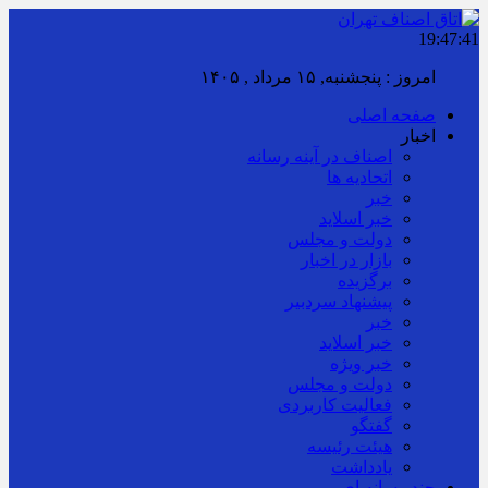
19:47:42
امروز : پنجشنبه, ۱۵ مرداد , ۱۴۰۵
صفحه اصلی
اخبار
اصناف در آینه رسانه
اتحادیه ها
خبر
خبر اسلايد
دولت و مجلس
بازار در اخبار
برگزیده
پیشنهاد سردبیر
خبر
خبر اسلايد
خبر ویژه
دولت و مجلس
فعالیت کاربردی
گفتگو
هیئت رئیسه
یادداشت
چند رسانه ای