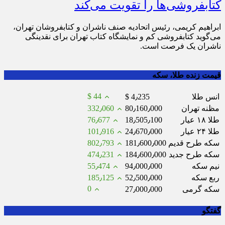
کتابفروشی‌ها را تقویت می‌کند
ابراهیم کریمی، رئیس اتحادیه صنف ناشران و کتابفروشان تهران،
می‌گوید کتابفروشی کم و نمایشگاه کتاب تهران برای نقدینگی
ناشران یک فرصت است.
قیمت زنده طلا، سکه
$ 44
انس طلا
$ 4٫235
مظنه تهران
80٫160٫000
332٫060
طلا ۱۸ عیار
18٫505٫100
76٫677
طلا ۲۴ عیار
24٫670٫000
101٫916
سکه طرح قدیم
181٫600٫000
802٫793
سکه طرح جدید
184٫600٫000
474٫231
نیم سکه
94٫000٫000
55٫474
ربع سکه
52٫500٫000
185٫125
0
سکه گرمی
27٫000٫000
گفتگو