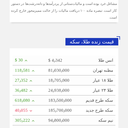
مشاغل خرد بوده است و مالیات‌ستانی از پردرآمدها و دانه‌درشت‌ها در دستور
کار است. تبصره ماده ۱۰۰ دریافت مالیات را از حالت ممیزمحور خارج کرده
است.
قیمت زنده طلا، سکه
$ 30
انس طلا
$ 4٫342
مظنه تهران
81٫030٫000
118٫581
طلا ۱۸ عیار
18٫705٫900
27٫352
طلا ۲۴ عیار
24٫938٫000
36٫482
سکه طرح قدیم
183٫500٫000
618٫080
سکه طرح جدید
185٫700٫000
40٫055
نیم سکه
94٫800٫000
305٫222