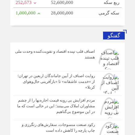
ربع سکه
52٫600٫000
252٫573
سکه گرمی
28٫000٫000
1٫000٫000
گفتگو
اصناف قلب تپنده اقتصاد و تقویت‌کننده وحدت ملی
هستند
روایت اصناف از آیین جاماندگان اربعین در تهران؛
از «خدمت عاشقانه» تا «بازآفرینی حال‌وهوای
کربلا»
مردم افزایش بی رویه قیمت اجاره‌بها را از چشم
مشاوران املاک می‌بینند؛ این در حالی است که ما
در این موضوع بی‌گناهیم
رکود صنعت منسوجات، سفارش‌های رنگرزی و
چاپ پارچه را کاهش داده است