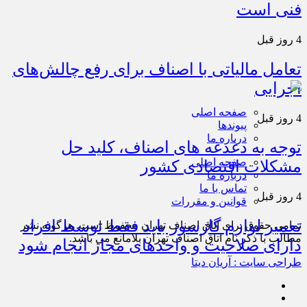
فنی است
4 روز قبل
تعامل مالیاتی با اصناف برای رفع چالش‌های
اجرایی
صفحه اصلی
4 روز قبل
پیوندها
درباره ما
توجه به دغدغه های اصناف، کلید حل
صفحه اصلی
مشکلات اقتصادی کشور
درباره ما
تماس با ما
4 روز قبل
قوانین و مقررات
تعمیر لوازم گازسوز باید فقط توسط افراد
تمامی حقوق برای اتاق اصناف تهران محفوظ است. هرگونه نشر
مطالب با ذكر نام اتاق اصناف تهران بلامانع مي باشد.
دارای صلاحیت و واحدهای مجاز انجام شود
طراحی سایت : آریان دیتا