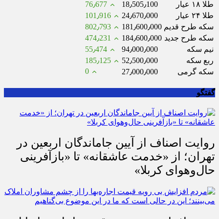
طلا ۱۸ عیار
18٫505٫100
76٫677
طلا ۲۴ عیار
24٫670٫000
101٫916
سکه طرح قدیم
181٫600٫000
802٫793
سکه طرح جدید
184٫600٫000
474٫231
نیم سکه
94٫000٫000
55٫474
ربع سکه
52٫500٫000
185٫125
0
سکه گرمی
27٫000٫000
گفتگو
روایت اصناف از آیین جاماندگان اربعین در
تهران؛ از «خدمت عاشقانه» تا «بازآفرینی
حال‌وهوای کربلا»