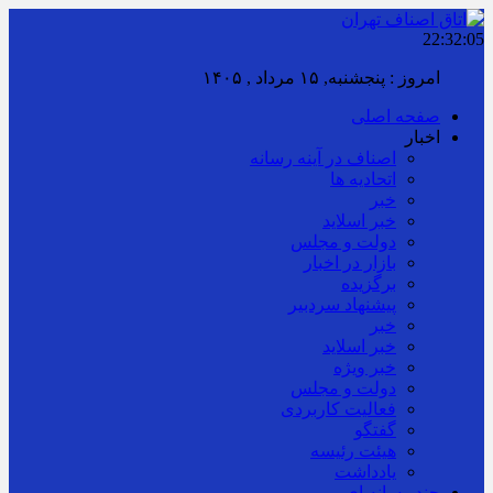
22:32:05
امروز : پنجشنبه, ۱۵ مرداد , ۱۴۰۵
صفحه اصلی
اخبار
اصناف در آینه رسانه
اتحادیه ها
خبر
خبر اسلايد
دولت و مجلس
بازار در اخبار
برگزیده
پیشنهاد سردبیر
خبر
خبر اسلايد
خبر ویژه
دولت و مجلس
فعالیت کاربردی
گفتگو
هیئت رئیسه
یادداشت
چند رسانه ای