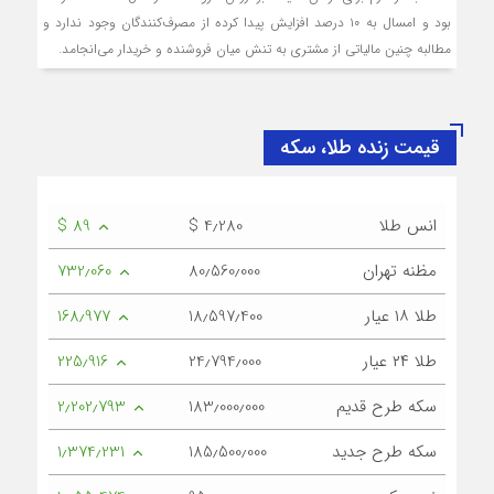
بود و امسال به ۱۰ درصد افزایش پیدا کرده از مصرف‌کنندگان وجود ندارد و
مطالبه چنین مالیاتی از مشتری به تنش میان فروشنده و خریدار می‌انجامد.
قیمت زنده طلا، سکه
انس طلا
$ 4٫280
$ 89
مظنه تهران
80٫560٫000
732٫060
طلا ۱۸ عیار
18٫597٫400
168٫977
طلا ۲۴ عیار
24٫794٫000
225٫916
سکه طرح قدیم
183٫000٫000
2٫202٫793
سکه طرح جدید
185٫500٫000
1٫374٫231