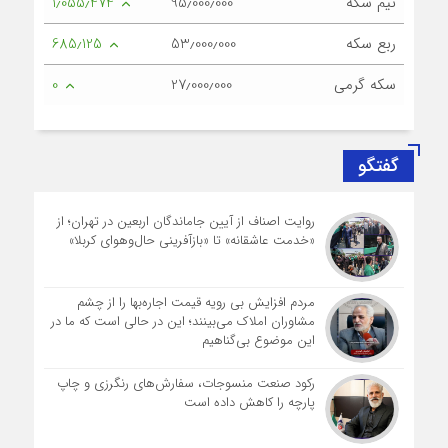
نیم سکه
95٫000٫000
1٫055٫474
ربع سکه
53٫000٫000
685٫125
سکه گرمی
27٫000٫000
0
گفتگو
روایت اصناف از آیین جاماندگان اربعین در تهران؛ از
«خدمت عاشقانه» تا «بازآفرینی حال‌وهوای کربلا»
مردم افزایش بی رویه قیمت اجاره‌بها را از چشم
مشاوران املاک می‌بینند؛ این در حالی است که ما در
این موضوع بی‌گناهیم
رکود صنعت منسوجات، سفارش‌های رنگرزی و چاپ
پارچه را کاهش داده است