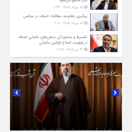
بازار محقق می‌شود
05 مرداد 1405 - 9:13
پیگیری نظام‌مند مطالبات اصناف در مجلس
04 مرداد 1405 - 9:01
تقسیط و بخشودگی بدهی‌های مالیاتی اصناف
در اولویت اصلاح قوانین مالیاتی
31 تیر 1405 - 9:25
در لبیک به تصمیم سرنوشت‌ساز مجلس خبرگان رهبری؛
پیام تبریک و بیعت رئیس اتاق اصناف تهران از
طرف اصناف و بازاریان با مقام معظّم رهبری،
حضرت آیت‌الله سید مجتبی خامنه‌ای (حفظه‌الله)