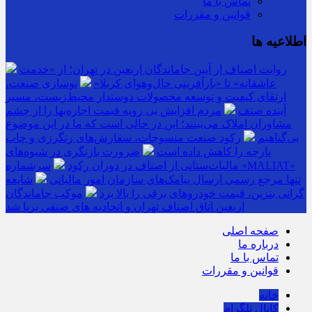
تماس با ما
قوانین و مقررات
اطلاعیه ها
روایت اصناف از آیین جاماندگان اربعین در تهران؛ از «خدمت
عاشقانه» تا «بازآفرینی حال‌وهوای کربلا»
نوسازی صنعت،
ارتقای کیفیت و توسعه محصولات دوستدار محیط‌زیست، مسیر
آینده صنف
مردم افزایش بی رویه قیمت اجاره‌بها را از چشم
مشاوران املاک می‌بینند؛ این در حالی است که ما در این موضوع
بی‌گناهیم
رکود صنعت منسوجات، سفارش‌های رنگرزی و چاپ
پارچه را کاهش داده است
ضرورت بازنگری در شیوه‌های
مالیات‌ستانی از اصناف در دوران رکود
سرشماره «MALIAT»
تنها مرجع رسمی ارسال پیامک‌های سازمان امور مالیاتی
شایعه
گرانی بنزین، قیمت خودروهای برقی را بالا برد
موکب جاماندگان
اربعین اتاق اصناف تهران و اتحادیه های صنفی برپا شد
صفحه اصلی
درباره ما
تماس با ما
قوانین و مقررات
خانه
کانال تلگرام