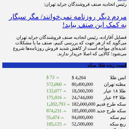
رئیس اتحادیه صنف فروشندگان جراید تهران:
مردم دیگر روزنامه نمی‌خوانند/ مگر سیگار
به کمک این صنف بیاید!
فضایل آقازاده، رئیس اتحادیه صنف فروشندگان جراید تهران
می‌گوید که از هر جهت که بررسی کنیم، صنف ما با مشکلات
عدیده‌ای مواجه است از کاهش شدید فروش روزنامه‌ها شروع
می‌شود؛ کالایی که اصلا خریدار ندارند.
قیمت زنده طلا، سکه
$ 73
انس طلا
$ 4٫264
مظنه تهران
80٫400٫000
572٫060
طلا ۱۸ عیار
18٫560٫500
132٫077
طلا ۲۴ عیار
24٫744٫000
175٫916
سکه طرح قدیم
182٫000٫000
1٫202٫793
سکه طرح جدید
185٫000٫000
874٫231
نیم سکه
94٫000٫000
55٫474
ربع سکه
52٫500٫000
185٫125