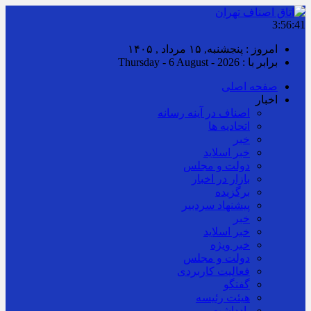
3:56:42
امروز : پنجشنبه, ۱۵ مرداد , ۱۴۰۵
برابر با : Thursday - 6 August - 2026
صفحه اصلی
اخبار
اصناف در آینه رسانه
اتحادیه ها
خبر
خبر اسلايد
دولت و مجلس
بازار در اخبار
برگزیده
پیشنهاد سردبیر
خبر
خبر اسلايد
خبر ویژه
دولت و مجلس
فعالیت کاربردی
گفتگو
هیئت رئیسه
یادداشت