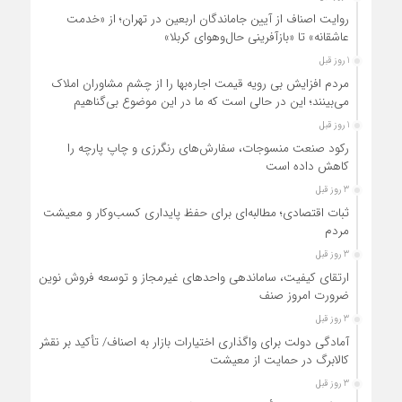
روایت اصناف از آیین جاماندگان اربعین در تهران؛ از «خدمت
عاشقانه» تا «بازآفرینی حال‌وهوای کربلا»
1 روز قبل
مردم افزایش بی رویه قیمت اجاره‌بها را از چشم مشاوران املاک
می‌بینند؛ این در حالی است که ما در این موضوع بی‌گناهیم
1 روز قبل
رکود صنعت منسوجات، سفارش‌های رنگرزی و چاپ پارچه را
کاهش داده است
3 روز قبل
ثبات اقتصادی؛ مطالبه‌ای برای حفظ پایداری کسب‌وکار و معیشت
مردم
3 روز قبل
ارتقای کیفیت، ساماندهی واحدهای غیرمجاز و توسعه فروش نوین،
ضرورت امروز صنف
3 روز قبل
آمادگی دولت برای واگذاری اختیارات بازار به اصناف/ تأکید بر نقش
کالابرگ در حمایت از معیشت
3 روز قبل