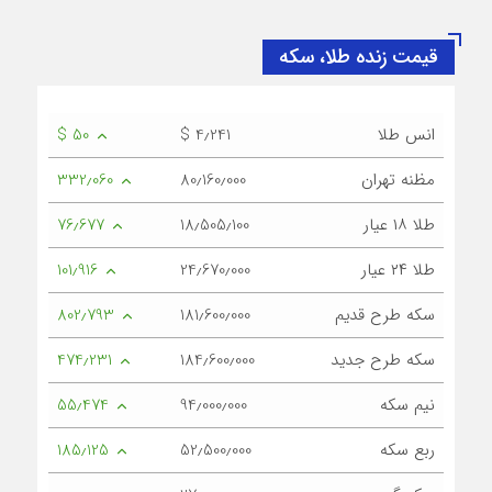
قیمت زنده طلا، سکه
انس طلا
$ 4٫241
$ 50
مظنه تهران
80٫160٫000
332٫060
طلا ۱۸ عیار
18٫505٫100
76٫677
طلا ۲۴ عیار
24٫670٫000
101٫916
سکه طرح قدیم
181٫600٫000
802٫793
سکه طرح جدید
184٫600٫000
474٫231
نیم سکه
94٫000٫000
55٫474
ربع سکه
52٫500٫000
185٫125