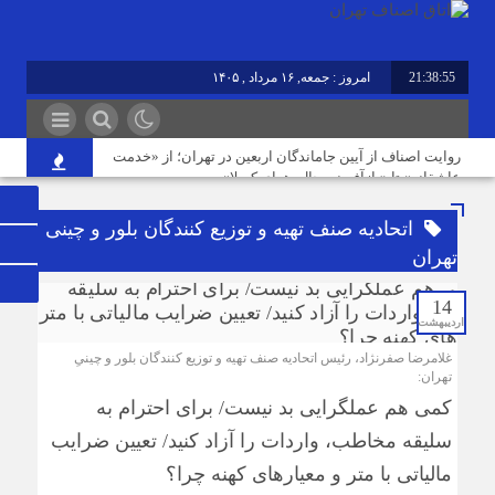
21:38:55
امروز : جمعه, ۱۶ مرداد , ۱۴۰۵
روایت اصناف از آیین جاماندگان اربعین در تهران؛ از «خدمت
عاشقانه» تا «بازآفرینی حال‌وهوای کربلا»
اتحادیه صنف تهیه و توزیع کنندگان بلور و چینی
نوسازی صنعت، ارتقای کیفیت و توسعه محصولات دوستدار
تهران
محیط‌زیست، مسیر آینده صنف
14
اردیبهشت
مردم افزایش بی رویه قیمت اجاره‌بها را از چشم مشاوران
املاک می‌بینند؛ این در حالی است که ما در این موضوع
غلامرضا صفرنژاد، رئیس اتحادیه صنف تهیه و توزیع کنندگان بلور و چینیِ
بی‌گناهیم
تهران:
کمی هم عملگرایی بد نیست/ برای احترام به
رکود صنعت منسوجات، سفارش‌های رنگرزی و چاپ پارچه را
سلیقه مخاطب، واردات را آزاد کنید/ تعیین ضرایب
کاهش داده است
مالیاتی با متر و معیارهای کهنه چرا؟