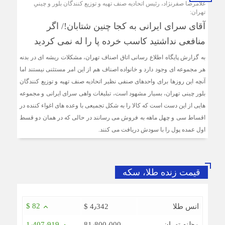
غلامرضا صفرنژاد، رئیس اتحادیه صنف تهیه و توزیع کنندگان بلور و چینیِ
تهران:
آقای سرای ایرانی به کجا چنین شتابان!/ اگر
منافعی نداشتید کاسب خرده پا را له نمی کردید
به گزارش پایگاه اطلاع رسانی اتاق اصناف تهران، مشکلات ریشه ای در بدنه
هر مجموعه ای وجود دارد و خانواده اصناف هم از این امر مستثنی نیستند اما
آنچه این روزها برای واحدهای صنفی نظیر اتحادیه صنف تهیه و توزیع کنندگان
بلور چینی تهران، بسیار مشهود است، تبلیغات واهی سرای ایرانی و مجموعه
هایی از این دست است که کالا را به شکل تجمیعی با وعده های اغواء کننده در
اقساط سی و چهل ماهه به فروش می رسانند در حالی که در همان دو قسط
اول عمده پول را با سودش دریافت می کنند.
قیمت زنده طلا، سکه
$ 82
انس طلا
$ 4٫342
مظنه تهران
81٫800٫000
1٫407٫919