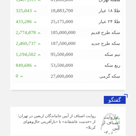
طلا ۱۸ عیار
18٫883٫700
325٫043
طلا ۲۴ عیار
25٫175٫000
433٫286
سکه طرح قدیم
185٫000٫000
2٫774٫878
سکه طرح جدید
187٫500٫000
2٫460٫737
نیم سکه
95٫500٫000
1٫194٫502
ربع سکه
53٫500٫000
849٫686
0
سکه گرمی
27٫000٫000
گفتگو
روایت اصناف از آیین جاماندگان اربعین در تهران؛
از «خدمت عاشقانه» تا «بازآفرینی حال‌وهوای
کربلا»