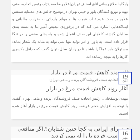
پایگاه اطلاع رسانی اتاق اصناف تهران| غلامرضا صفرنژاد، رئیس اتحادیه صنف
ضرورت بازنگری در شیوه‌های مالیات‌ستانی از اصناف در دوران
تهیه و توزیع کنندگان بلور و چینیِ تهران در توضیح چالش های معتنابه صنفش
رکود
علاوه بر بحث عدم ثبات قیمت ها و موانع وارداتی به ضرایب مالیاتی و
اینتاکدهایی اشاره می کند که در برخوردی تبعیض آمیز بنا به بسته بندی
سرشماره «MALIAT» تنها مرجع رسمی ارسال پیامک‌های
سالیان گذشته کالاهای این صنف اعمال شده و واحدهای صنفی را در تنگا
سازمان امور مالیاتی
قرار داده است. به باور او امر تولید تنها نمی تواند به مثابه یک شعار بماند؛
شایعه گرانی بنزین، قیمت خودروهای برقی را بالا برد
مسئولان باید عملگرا باشند تا در پایان سال بتوان گفت که حداقل یکسری
کارها را به نتیجه رسانده اند.
موکب جاماندگان اربعین اتاق اصناف تهران و اتحادیه های
صنفی برپا شد
19
رئیس اتحادیه صنف فروشندگان پرنده و ماهی تهران:
آبان
آغاز روند کاهش قیمت مرغ در بازار
مهدی یوسف‎خانی، رئیس اتحادیه صنف فروشندگان پرنده و ماهی تهران گفت:
با توجه به افزایش حجم عرضه، روند کاهش قیمت مرغ در بازار آغاز شده
است.
16
مهر