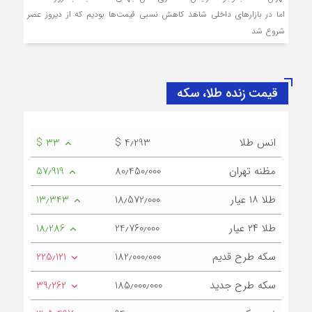
اما در بازارهای داخلی شاهد کاهش نسبی قیمت‌ها بودیم که از دیروز عصر
شروع شد
قیمت زنده طلا، سکه
انس طلا
$ 4٫293
$ 33
مظنه تهران
80٫450٫000
57٫919
طلا ۱۸ عیار
18٫572٫000
13٫343
طلا ۲۴ عیار
24٫760٫000
18٫286
سکه طرح قدیم
182٫000٫000
225٫121
سکه طرح جدید
185٫000٫000
39٫262