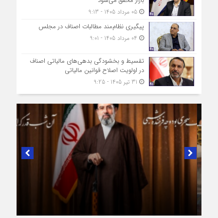
بازار محقق می‌شود
05 مرداد 1405 - 9:13
پیگیری نظام‌مند مطالبات اصناف در مجلس
04 مرداد 1405 - 9:01
تقسیط و بخشودگی بدهی‌های مالیاتی اصناف
در اولویت اصلاح قوانین مالیاتی
31 تیر 1405 - 9:25
در لبیک به تصمیم سرنوشت‌ساز مجلس خبرگان رهبری؛
پیام تبریک و بیعت رئیس اتاق اصناف تهران از
طرف اصناف و بازاریان با مقام معظّم رهبری،
حضرت آیت‌الله سید مجتبی خامنه‌ای (حفظه‌الله)