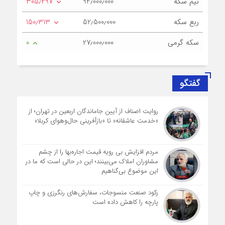
نیم سکه
94٫000٫000
305٫497
ربع سکه
52٫500٫000
150٫313
سکه گرمی
27٫000٫000
0
گفتگو
روایت اصناف از آیین جاماندگان اربعین در تهران؛ از
«خدمت عاشقانه» تا «بازآفرینی حال‌وهوای کربلا»
مردم افزایش بی رویه قیمت اجاره‌بها را از چشم
مشاوران املاک می‌بینند؛ این در حالی است که ما در
این موضوع بی‌گناهیم
رکود صنعت منسوجات، سفارش‌های رنگرزی و چاپ
پارچه را کاهش داده است