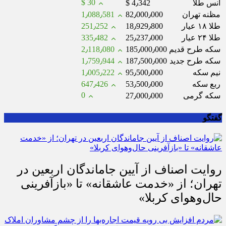
$ 30
انس طلا
$ 4٫342
مظنه تهران
82٫000٫000
1٫088٫581
طلا ۱۸ عیار
18٫929٫800
251٫252
طلا ۲۴ عیار
25٫237٫000
335٫482
سکه طرح قدیم
185٫000٫000
2٫118٫080
سکه طرح جدید
187٫500٫000
1٫759٫944
نیم سکه
95٫500٫000
1٫005٫222
ربع سکه
53٫500٫000
647٫426
0
سکه گرمی
27٫000٫000
گفتگو
روایت اصناف از آیین جاماندگان اربعین در
تهران؛ از «خدمت عاشقانه» تا «بازآفرینی
حال‌وهوای کربلا»