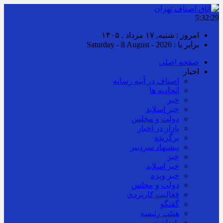
5:32:30
امروز : شنبه, ۱۷ مرداد , ۱۴۰۵
برابر با : Saturday - 8 August - 2026
صفحه اصلی
اخبار
اصناف در آینه رسانه
اتحادیه ها
خبر
خبر اسلايد
دولت و مجلس
بازار در اخبار
برگزیده
پیشنهاد سردبیر
خبر
خبر اسلايد
خبر ویژه
دولت و مجلس
فعالیت کاربردی
گفتگو
هیئت رئیسه
یادداشت