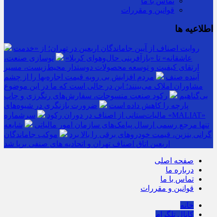
تماس با ما
قوانین و مقررات
اطلاعیه ها
روایت اصناف از آیین جاماندگان اربعین در تهران؛ از «خدمت
عاشقانه» تا «بازآفرینی حال‌وهوای کربلا»
نوسازی صنعت،
ارتقای کیفیت و توسعه محصولات دوستدار محیط‌زیست، مسیر
آینده صنف
مردم افزایش بی رویه قیمت اجاره‌بها را از چشم
مشاوران املاک می‌بینند؛ این در حالی است که ما در این موضوع
بی‌گناهیم
رکود صنعت منسوجات، سفارش‌های رنگرزی و چاپ
پارچه را کاهش داده است
ضرورت بازنگری در شیوه‌های
مالیات‌ستانی از اصناف در دوران رکود
سرشماره «MALIAT»
تنها مرجع رسمی ارسال پیامک‌های سازمان امور مالیاتی
شایعه
گرانی بنزین، قیمت خودروهای برقی را بالا برد
موکب جاماندگان
اربعین اتاق اصناف تهران و اتحادیه های صنفی برپا شد
صفحه اصلی
درباره ما
تماس با ما
قوانین و مقررات
خانه
کانال تلگرام