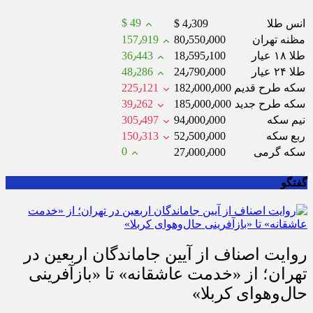
$ 49
انس طلا
$ 4٫309
مظنه تهران
80٫550٫000
157٫919
طلا ۱۸ عیار
18٫595٫100
36٫443
طلا ۲۴ عیار
24٫790٫000
48٫286
سکه طرح قدیم
182٫000٫000
225٫121
سکه طرح جدید
185٫000٫000
39٫262
نیم سکه
94٫000٫000
305٫497
ربع سکه
52٫500٫000
150٫313
0
سکه گرمی
27٫000٫000
گفتگو
روایت اصناف از آیین جاماندگان اربعین در
تهران؛ از «خدمت عاشقانه» تا «بازآفرینی
حال‌وهوای کربلا»