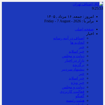
9:25:54
امروز : جمعه, ۱۶ مرداد , ۱۴۰۵
برابر با : Friday - 7 August - 2026
صفحه اصلی
اخبار
اصناف در آینه رسانه
اتحادیه ها
خبر
خبر اسلايد
دولت و مجلس
بازار در اخبار
برگزیده
پیشنهاد سردبیر
خبر
خبر اسلايد
خبر ویژه
دولت و مجلس
فعالیت کاربردی
گفتگو
هیئت رئیسه
یادداشت