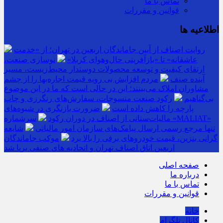
تماس با ما
قوانین و مقررات
اطلاعیه ها
روایت اصناف از آیین جاماندگان اربعین در تهران؛ از «خدمت
عاشقانه» تا «بازآفرینی حال‌وهوای کربلا»
نوسازی صنعت،
ارتقای کیفیت و توسعه محصولات دوستدار محیط‌زیست، مسیر
آینده صنف
مردم افزایش بی رویه قیمت اجاره‌بها را از چشم
مشاوران املاک می‌بینند؛ این در حالی است که ما در این موضوع
بی‌گناهیم
رکود صنعت منسوجات، سفارش‌های رنگرزی و چاپ
پارچه را کاهش داده است
ضرورت بازنگری در شیوه‌های
مالیات‌ستانی از اصناف در دوران رکود
سرشماره «MALIAT»
تنها مرجع رسمی ارسال پیامک‌های سازمان امور مالیاتی
شایعه
گرانی بنزین، قیمت خودروهای برقی را بالا برد
موکب جاماندگان
اربعین اتاق اصناف تهران و اتحادیه های صنفی برپا شد
صفحه اصلی
درباره ما
تماس با ما
قوانین و مقررات
خانه
کانال تلگرام