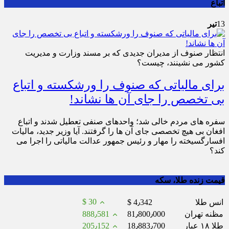
اتباع
13
تیر
انتظار صنوف از مدیران جدیدی که بر مسند وزارت و مدیریت
کشور می نشینند، چیست؟
برای مالیاتی که صنوف را ورشکسته و اتباع
بی تخصص را جای آن ها نشاند!
سفره های مردم خالی شد؛ واحدهای صنفی تعطیل شدند و اتباع
افغان بی هیچ تخصصی جای آن ها را گرفتند. آیا وزیر جدید، مالیات
افسارگسیخته را مهار و رئیس جمهور عدالت مالیاتی را اجرا می
کند؟
قیمت زنده طلا، سکه
$ 30
انس طلا
$ 4٫342
مظنه تهران
81٫800٫000
888٫581
طلا ۱۸ عیار
18٫883٫700
205٫152