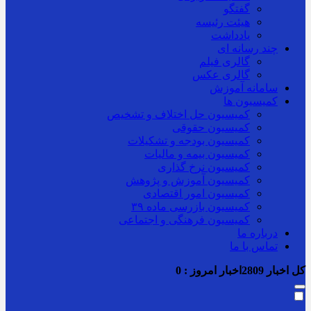
گفتگو
هیئت رئیسه
یادداشت
چند رسانه ای
گالری فیلم
گالری عکس
سامانه آموزش
کمیسیون ها
کمیسیون حل اختلاف و تشخیص
کمیسیون حقوقی
کمیسیون بودجه و تشکیلات
کمیسیون بیمه و مالیات
کمیسیون نرخ گذاری
کمیسیون آموزش و پژوهش
کمیسیون امور اقتصادی
کمیسیون بازرسی ماده ۳۹
کمیسیون فرهنگی و اجتماعی
درباره ما
تماس با ما
کل اخبار
2809
اخبار امروز :
0