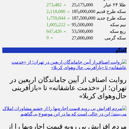
طلا ۲۴ عیار
25٫175٫000
273٫482
سکه طرح قدیم
185٫000٫000
2٫118٫080
سکه طرح جدید
187٫500٫000
1٫759٫944
نیم سکه
95٫500٫000
1٫005٫222
ربع سکه
53٫500٫000
647٫426
0
سکه گرمی
27٫000٫000
گفتگو
روایت اصناف از آیین جاماندگان اربعین در
تهران؛ از «خدمت عاشقانه» تا «بازآفرینی
حال‌وهوای کربلا»
مردم افزایش بی رویه قیمت اجاره‌بها را از