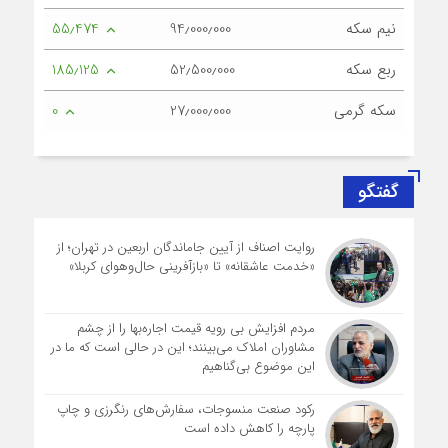
نیم سکه
94٫000٫000
55٫474
ربع سکه
52٫500٫000
185٫125
سکه گرمی
27٫000٫000
0
گفتگو
روایت اصناف از آیین جاماندگان اربعین در تهران؛ از
«خدمت عاشقانه» تا «بازآفرینی حال‌وهوای کربلا»
مردم افزایش بی رویه قیمت اجاره‌بها را از چشم
مشاوران املاک می‌بینند؛ این در حالی است که ما در
این موضوع بی‌گناهیم
رکود صنعت منسوجات، سفارش‌های رنگرزی و چاپ
پارچه را کاهش داده است