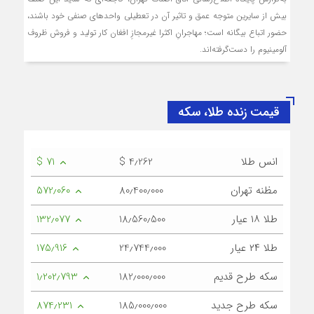
بیش از سایرین متوجه عمق و تاثیر آن در تعطیلی واحدهای صنفی خود باشند،
حضور اتباع بیگانه است؛ مهاجرانِ اکثرا غیرمجازِ افغان کار تولید و فروش ظروف
آلومینیوم را دست‌گرفته‌اند.
قیمت زنده طلا، سکه
انس طلا
$ 4٫262
$ 71
مظنه تهران
80٫400٫000
572٫060
طلا ۱۸ عیار
18٫560٫500
132٫077
طلا ۲۴ عیار
24٫744٫000
175٫916
سکه طرح قدیم
182٫000٫000
1٫202٫793
سکه طرح جدید
185٫000٫000
874٫231