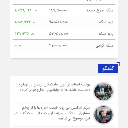
سکه طرح جدید
187٫500٫000
1٫759٫944
نیم سکه
95٫500٫000
1٫005٫222
ربع سکه
53٫500٫000
647٫426
سکه گرمی
27٫000٫000
0
گفتگو
روایت اصناف از آیین جاماندگان اربعین در تهران؛ از
«خدمت عاشقانه» تا «بازآفرینی حال‌وهوای کربلا»
مردم افزایش بی رویه قیمت اجاره‌بها را از چشم
مشاوران املاک می‌بینند؛ این در حالی است که ما در
این موضوع بی‌گناهیم