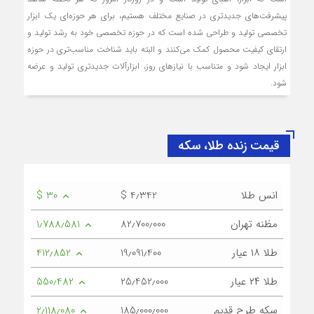
پیشرفت‌های جدیدتری در صنایع مختلف هستیم، برای هر حوزه‌ای یک ابزار
تخصصی تولید و طراحی شده است که در حوزه تخصصی خود به رشد تولید و
ارتقای کیفیت محصول کمک می‌کنند و البته باید شناخت مناسب‌تری در حوزه
ابزار ایجاد شود و متناسب با نیازهای روز، ابزار‌آلات جدیدتری تولید و عرضه
شود.
قیمت زنده طلا، سکه
انس طلا
$ 4٫342
$ 30
مظنه تهران
82٫700٫000
1٫788٫581
طلا ۱۸ عیار
19٫091٫400
412٫852
طلا ۲۴ عیار
25٫452٫000
550٫482
سکه طرح قدیم
185٫000٫000
2٫118٫080