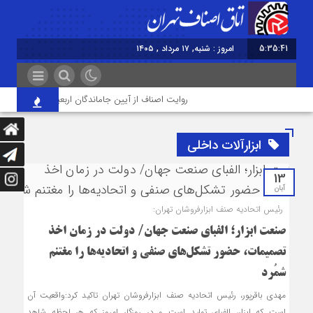
5:35:41
امروز : شنبه, ۱۷ مرداد , ۱۴۰۵
روایت اصناف از آیین جاماندگان اربعین در تهران؛ از «خد
ابزارآلات داخلی
13
آبان
رئیس اتحادیه صنف ابزارفروشان تهران:
صنعت ابزار؛ الفبای صنعت جهان/ دولت در زمان اخذ
تصمیمات، حضور تشکل‌های صنفی و اتحادیه‌ها را مغتنم
شمُرد
مهدی باقرپور، رئیس اتحادیه صنف ابزارفروشان تهران تاکید کرد:واقعیت آن
است که ابزار، الفبای تولید است و در روزگار امروز که هر لحظه شاهد