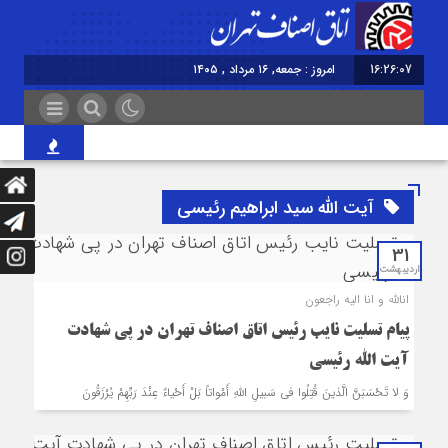
16:26:08
امروز : جمعه, ۱۶ مرداد , ۱۴۰۵
روایت اصناف از آیی
آیت الله سید ابراهیم رئیسی
31
اردیبهشت
انالله و انا اليه راجعون
پیام تسلیت نایب رئیس اتاق اصناف تهران در پی شهادت
آیت الله رئیسی
وَ لا تَحْسَبَنَّ الَّذینَ قُتِلُوا فی سَبیلِ اللهِ أَمْواتاً بَلْ أَحْیاءٌ عِنْدَ رَبِّهِمْ یُرْزَقُونَ