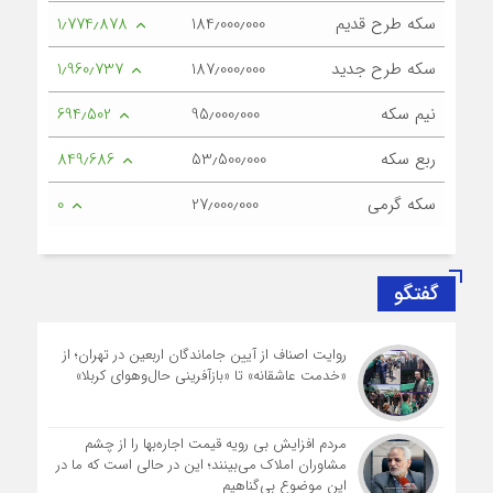
سکه طرح قدیم
184٫000٫000
1٫774٫878
سکه طرح جدید
187٫000٫000
1٫960٫737
نیم سکه
95٫000٫000
694٫502
ربع سکه
53٫500٫000
849٫686
سکه گرمی
27٫000٫000
0
گفتگو
روایت اصناف از آیین جاماندگان اربعین در تهران؛ از
«خدمت عاشقانه» تا «بازآفرینی حال‌وهوای کربلا»
مردم افزایش بی رویه قیمت اجاره‌بها را از چشم
مشاوران املاک می‌بینند؛ این در حالی است که ما در
این موضوع بی‌گناهیم