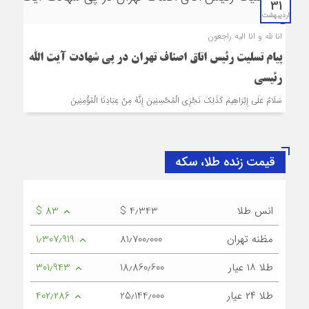
31
اردیبهشت
انا لله و انا الیه راجعون
پیام تسلیت رئیس اتاق اصناف تهران در پی شهادت آیت الله
رئیسی
سَلَامٌ عَلَى إِبْرَاهِيمَ كَذَلِكَ نَجْزِي الْمُحْسِنِينَ إِنَّهُ مِنْ عِبَادِنَا الْمُؤْمِنِينَ
قیمت زنده طلا، سکه
انس طلا
$ 4٫343
$ 83
مظنه تهران
81٫700٫000
1٫307٫919
طلا ۱۸ عیار
18٫860٫600
301٫943
طلا ۲۴ عیار
25٫144٫000
402٫286