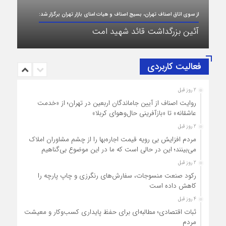
رگزار شد:
فعالیت کاربردی
پیام تبریک و بیعت رئیس اتاق اصناف تهران از
طرف اصناف و بازاریان با مقام معظّم رهبری،
2 روز قبل
حضرت آیت‌الله سید مجتبی خامنه‌ای (حفظه‌الله)
روایت اصناف از آیین جاماندگان اربعین در تهران؛ از «خدمت
عاشقانه» تا «بازآفرینی حال‌وهوای کربلا»
2 روز قبل
مردم افزایش بی رویه قیمت اجاره‌بها را از چشم مشاوران املاک
می‌بینند؛ این در حالی است که ما در این موضوع بی‌گناهیم
2 روز قبل
رکود صنعت منسوجات، سفارش‌های رنگرزی و چاپ پارچه را
کاهش داده است
4 روز قبل
ثبات اقتصادی؛ مطالبه‌ای برای حفظ پایداری کسب‌وکار و معیشت
مردم