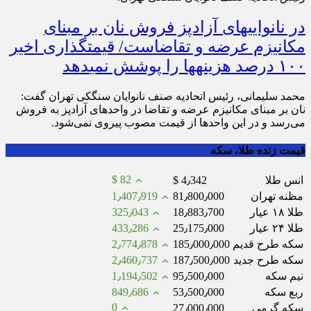
در نانوایی‎های آزادپز فروش نان بر مبنای
مکانیزم عرضه و تقاضاست/ قیمت‎گذاری اخیر
۱۰۰ درصد هزینه‎ها را پوشش نمی‎دهد
محمد سلیمانی، رئیس اتحادیه صنف نانوایان سنگکی تهران گفت:
نان بر مبنای مکانیزم عرضه و تقاضا در واحد‌های آزادپز به فروش
می‌رسد و در این واحد‌ها از قیمت مصوب پیروی نمی‌شود.
قیمت زنده طلا، سکه
$ 82
انس طلا
$ 4٫342
مظنه تهران
81٫800٫000
1٫407٫919
طلا ۱۸ عیار
18٫883٫700
325٫043
طلا ۲۴ عیار
25٫175٫000
433٫286
سکه طرح قدیم
185٫000٫000
2٫774٫878
سکه طرح جدید
187٫500٫000
2٫460٫737
نیم سکه
95٫500٫000
1٫194٫502
ربع سکه
53٫500٫000
849٫686
0
سکه گرمی
27٫000٫000