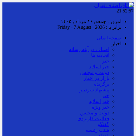
21:52:57
امروز : جمعه, ۱۶ مرداد , ۱۴۰۵
برابر با : Friday - 7 August - 2026
صفحه اصلی
اخبار
اصناف در آینه رسانه
اتحادیه ها
خبر
خبر اسلايد
دولت و مجلس
بازار در اخبار
برگزیده
پیشنهاد سردبیر
خبر
خبر اسلايد
خبر ویژه
دولت و مجلس
فعالیت کاربردی
گفتگو
هیئت رئیسه
یادداشت