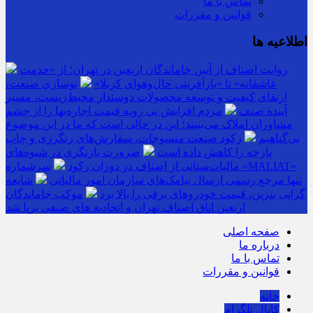
تماس با ما
قوانین و مقررات
اطلاعیه ها
روایت اصناف از آیین جاماندگان اربعین در تهران؛ از «خدمت
عاشقانه» تا «بازآفرینی حال‌وهوای کربلا»
نوسازی صنعت،
ارتقای کیفیت و توسعه محصولات دوستدار محیط‌زیست، مسیر
آینده صنف
مردم افزایش بی رویه قیمت اجاره‌بها را از چشم
مشاوران املاک می‌بینند؛ این در حالی است که ما در این موضوع
بی‌گناهیم
رکود صنعت منسوجات، سفارش‌های رنگرزی و چاپ
پارچه را کاهش داده است
ضرورت بازنگری در شیوه‌های
مالیات‌ستانی از اصناف در دوران رکود
سرشماره «MALIAT»
تنها مرجع رسمی ارسال پیامک‌های سازمان امور مالیاتی
شایعه
گرانی بنزین، قیمت خودروهای برقی را بالا برد
موکب جاماندگان
اربعین اتاق اصناف تهران و اتحادیه های صنفی برپا شد
صفحه اصلی
درباره ما
تماس با ما
قوانین و مقررات
خانه
کانال تلگرام