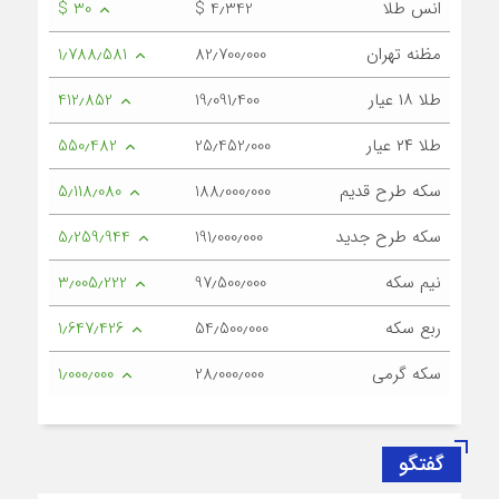
انس طلا
$ 4٫342
$ 30
مظنه تهران
82٫700٫000
1٫788٫581
طلا ۱۸ عیار
19٫091٫400
412٫852
طلا ۲۴ عیار
25٫452٫000
550٫482
سکه طرح قدیم
188٫000٫000
5٫118٫080
سکه طرح جدید
191٫000٫000
5٫259٫944
نیم سکه
97٫500٫000
3٫005٫222
ربع سکه
54٫500٫000
1٫647٫426
سکه گرمی
28٫000٫000
1٫000٫000
گفتگو