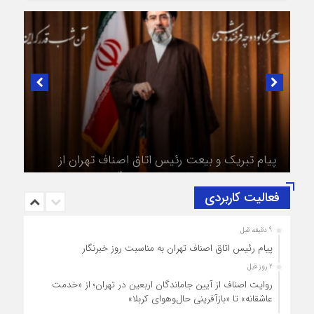
در لبیک به تصمیم سرنوشت‌ساز مجلس خبرگان رهبری؛
پیام تبریک و بیعت رئیس اتاق اصناف تهران از
طرف اصناف و بازاریان با مقام معظّم رهبری،
حضرت آیت‌الله سید مجتبی خامنه‌ای (حفظه‌الله)
فعالیت کاربردی
9 دقیقه قبل
پیام رئیس اتاق اصناف تهران به مناسبت روز خبرنگار
2 روز قبل
روایت اصناف از آیین جاماندگان اربعین در تهران؛ از «خدمت
عاشقانه» تا «بازآفرینی حال‌وهوای کربلا»