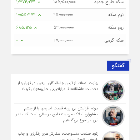
سکه طرح جدید
185٫500٫000
1٫374٫231
نیم سکه
95٫000٫000
1٫055٫474
ربع سکه
53٫000٫000
685٫125
سکه گرمی
27٫000٫000
0
گفتگو
روایت اصناف از آیین جاماندگان اربعین در تهران؛ از
«خدمت عاشقانه» تا «بازآفرینی حال‌وهوای کربلا»
مردم افزایش بی رویه قیمت اجاره‌بها را از چشم
مشاوران املاک می‌بینند؛ این در حالی است که ما در
این موضوع بی‌گناهیم
رکود صنعت منسوجات، سفارش‌های رنگرزی و چاپ
پارچه را کاهش داده است