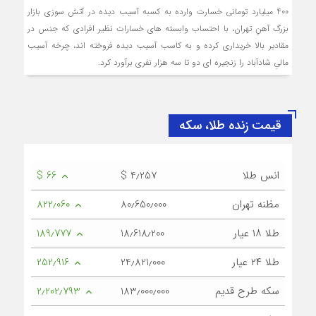
400 میلیارد تومانی خسارت وارده به کسبه آسیب دیده در آتش سوزی بازار
بزرگ آهنِ تهران، با احتساب وابسته های خسارات نظیر افرادی که جنس در
مقادیر بالا خریداری کرده و به کاسب آسیب دیده فروخته اند، چرخه آسیب
مالیِ شادآباد را زنجیره ای دو تا سه هزار نفری برآورد کرد.
قیمت زنده طلا، سکه
انس طلا
$ 4٫257
$ 66
مظنه تهران
80٫650٫000
822٫060
طلا ۱۸ عیار
18٫618٫200
189٫777
طلا ۲۴ عیار
24٫821٫000
252٫916
سکه طرح قدیم
183٫000٫000
2٫202٫793