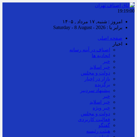
19:19:00
امروز : شنبه, ۱۷ مرداد , ۱۴۰۵
برابر با : Saturday - 8 August - 2026
صفحه اصلی
اخبار
اصناف در آینه رسانه
اتحادیه ها
خبر
خبر اسلايد
دولت و مجلس
بازار در اخبار
برگزیده
پیشنهاد سردبیر
خبر
خبر اسلايد
خبر ویژه
دولت و مجلس
فعالیت کاربردی
گفتگو
هیئت رئیسه
یادداشت