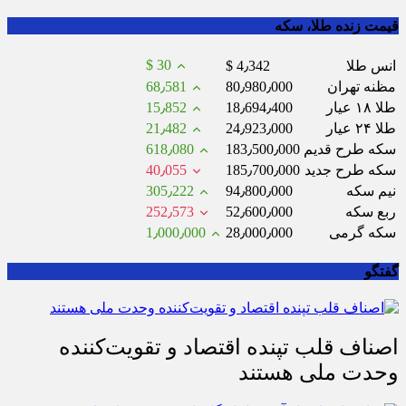
قیمت زنده طلا، سکه
$ 30
انس طلا
$ 4٫342
مظنه تهران
80٫980٫000
68٫581
طلا ۱۸ عیار
18٫694٫400
15٫852
طلا ۲۴ عیار
24٫923٫000
21٫482
سکه طرح قدیم
183٫500٫000
618٫080
سکه طرح جدید
185٫700٫000
40٫055
نیم سکه
94٫800٫000
305٫222
ربع سکه
52٫600٫000
252٫573
سکه گرمی
28٫000٫000
1٫000٫000
گفتگو
اصناف قلب تپنده اقتصاد و تقویت‌کننده
وحدت ملی هستند