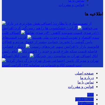
تماس با ما
قوانین و مقررات
اطلاعیه ها
از تصمیم‌سازی تا نظارت؛ اصناف نقش مؤثرتری در بازار
می‌خواهند
گرانی؛ خشکشویی‌ ها را هم زمین‌گیر کرد/ افزایش
۱۱۰درصدی قیمت شوینده کاهش۴۰درصدی تقاضا
اصناف قلب
تپنده اقتصاد و تقویت‌کننده وحدت ملی هستند
فریب قیمت‌های
پایین گوشی را نخورید/ حمایت بیشتر از حقوق مردم و فعالان
قانونمند بازار با افزایش سهم خریدهای رسمی
رویکرد قضایی؛
فاصله قیمت سکه طرح قدیم و جدید را کاهش داد
پیام رئیس
اتاق اصناف تهران به مناسبت روز خبرنگار
رئیس اتاق اصناف
تهران و مدیرکل تامین اجتماعی شرق تهران بزرگ دیدار کردند
ثبت قیمت کالا و خدمات در سامانه ۱۲۴ الزامی است
صفحه اصلی
درباره ما
تماس با ما
قوانین و مقررات
خانه
کانال تلگرام
اینستاگرام