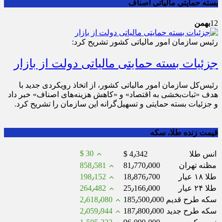
بسته حمایتی مالیاتی اصناف
12
بهمن
رئیس سازمان امور مالیاتی کشور تشریح کرد:
جزئیات بسته حمایتی مالیاتی دولت از بازار
رئیس‌کل سازمان امور مالیاتی کشور، از اتخاذ رویکردی جدید با
هدف «ثبات‌بخشی به اقتصاد» و «کاهش هزینه‌های اصناف» خبر داد
و جزئیات بسته حمایتی و تسهیل‌گرانه این سازمان را تشریح کرد.
قیمت زنده طلا، سکه
$ 30
انس طلا
$ 4٫342
مظنه تهران
81٫770٫000
858٫581
طلا ۱۸ عیار
18٫876٫700
198٫152
طلا ۲۴ عیار
25٫166٫000
264٫482
سکه طرح قدیم
185٫500٫000
2٫618٫080
سکه طرح جدید
187٫800٫000
2٫059٫944