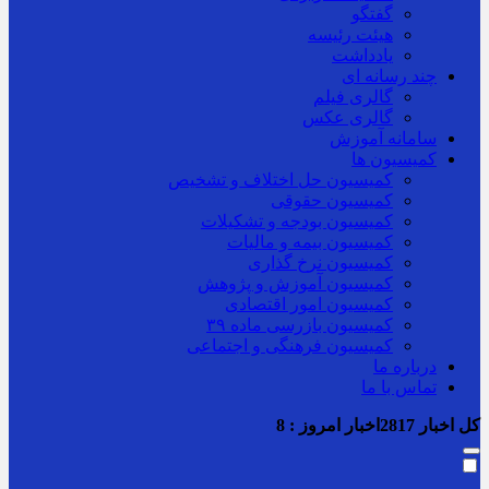
گفتگو
هیئت رئیسه
یادداشت
چند رسانه ای
گالری فیلم
گالری عکس
سامانه آموزش
کمیسیون ها
کمیسیون حل اختلاف و تشخیص
کمیسیون حقوقی
کمیسیون بودجه و تشکیلات
کمیسیون بیمه و مالیات
کمیسیون نرخ گذاری
کمیسیون آموزش و پژوهش
کمیسیون امور اقتصادی
کمیسیون بازرسی ماده ۳۹
کمیسیون فرهنگی و اجتماعی
درباره ما
تماس با ما
کل اخبار
2817
اخبار امروز :
8