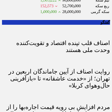
نیم سکه
96٫000٫000
1٫505٫222
ربع سکه
52٫700٫000
152٫573
سکه گرمی
28٫000٫000
1٫000٫000
گفتگو
اصناف قلب تپنده اقتصاد و تقویت‌کننده
وحدت ملی هستند
روایت اصناف از آیین جاماندگان اربعین در
تهران؛ از «خدمت عاشقانه» تا «بازآفرینی
حال‌وهوای کربلا»
مردم افزایش بی رویه قیمت اجاره‌بها را از