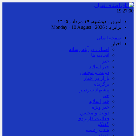
19:27:01
امروز : دوشنبه, ۱۹ مرداد , ۱۴۰۵
برابر با : Monday - 10 August - 2026
صفحه اصلی
اخبار
اصناف در آینه رسانه
اتحادیه ها
خبر
خبر اسلايد
دولت و مجلس
بازار در اخبار
برگزیده
پیشنهاد سردبیر
خبر
خبر اسلايد
خبر ویژه
دولت و مجلس
فعالیت کاربردی
گفتگو
هیئت رئیسه
یادداشت