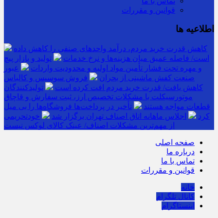
تماس با ما
قوانین و مقررات
اطلاعیه ها
کاهش قدرت خرید مردم، درآمد واحدهای صنفی را کاهش داده
است/ فاصله عمیق میان هزینه‌ها و نرخ خدمات
تولید و بازار پیچ
و مهره تحت فشار تأمین مواد اولیه و محدودیت واردات
عبور
صنعت کفش ماشینی از بحران
فروش سوسیس و کالباس
کاهش یافت/ قدرت خرید مردم افت کرده است
تولیدکنندگان
موتورسیکلت با مشکلات تخصیص ارز، ثبت سفارش و قاچاق
قطعات مواجه هستند
تأخیر در پرداخت‌ها فروشگاه‌ها را بی میل
کرد
اجلاس ماهانه اتاق اصناف تهران برگزار شد
خودتحریمی
از مهم‌ترین مشکلات اصناف/ عینک کالای لوکس نیست
صفحه اصلی
درباره ما
تماس با ما
قوانین و مقررات
خانه
کانال تلگرام
اینستاگرام