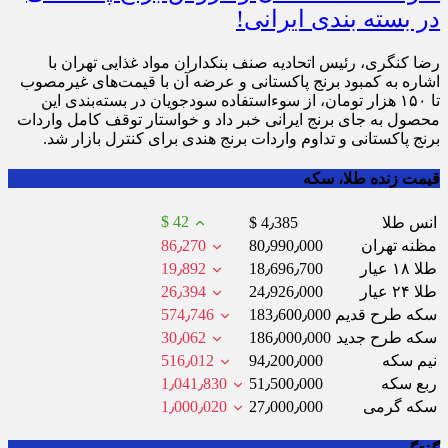
در بسته بندی ایرانی!
رضا کنگری، رئیس اتحادیه صنف بنکداران مواد غذایی تهران با
اشاره به کمبود برنج پاکستانی و عرضه آن با قیمت‌های غیرمصوب
تا ۱۵۰ هزار تومان، از سوءاستفاده سودجویان در بسته‌بندی این
محصول به جای برنج ایرانی خبر داد و خواستار توقف کامل واردات
برنج پاکستانی و تداوم واردات برنج هندی برای کنترل بازار شد.
قیمت زنده طلا، سکه
$ 42
انس طلا
$ 4٫385
مظنه تهران
80٫990٫000
86٫270
طلا ۱۸ عیار
18٫696٫700
19٫892
طلا ۲۴ عیار
24٫926٫000
26٫394
سکه طرح قدیم
183٫600٫000
574٫746
سکه طرح جدید
186٫000٫000
30٫062
نیم سکه
94٫200٫000
516٫012
ربع سکه
51٫500٫000
1٫041٫830
سکه گرمی
27٫000٫000
1٫000٫020